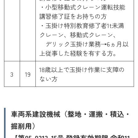
・小型移動式クレーン運転技能
講習修了証をお持ちの方
・玉掛け特別教育修了者1t未満
クレーン、移動式クレーン、
デリック玉掛け業務→6ヵ月以
上従事した経験を有する方。
18歳以上で玉掛け作業に支障の
3
19
ない方
車両系建設機械（整地・運搬・積込・
掘削用）
【第05-0313-15号 登録有効期限 令和11